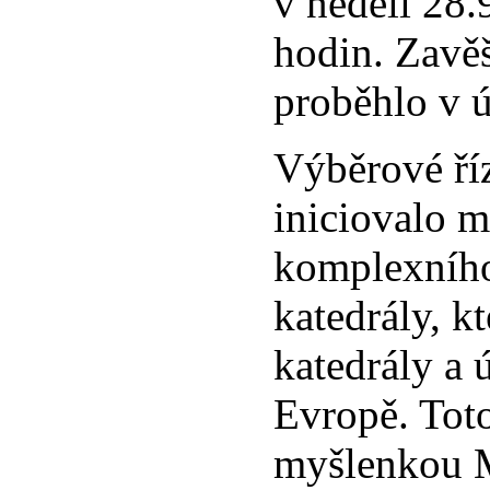
v neděli 28.
hodin. Zavěš
proběhlo v 
Výběrové říz
iniciovalo 
komplexního
katedrály, 
katedrály a 
Evropě. Toto
myšlenkou M