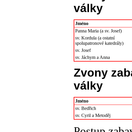
války
Jméno
Panna Maria (a sv. Josef)
sv. Kordula (a ostatní
spolupatronové katedrály)
sv. Josef
sv. Jáchym a Anna
Zvony zab
války
Jméno
sv. Bedřich
sv. Cyril a Metoděj
Postup zabav