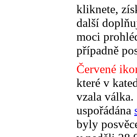
kliknete, zí
další doplňu
moci prohléd
případně pos
Červené iko
které v kated
vzala válka.
uspořádána
byly posvěce