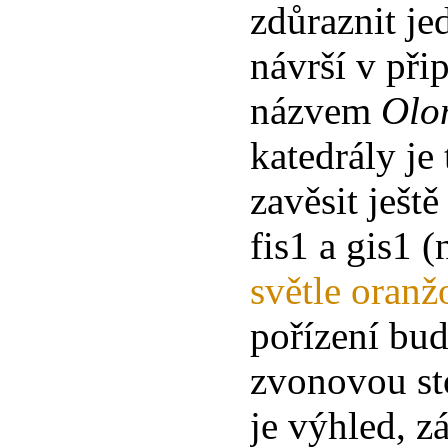
zdůraznit j
návrší v při
názvem
Olo
katedrály j
zavěsit ještě
fis1 a gis1 
světle oran
pořízení bud
zvonovou sto
je výhled, z