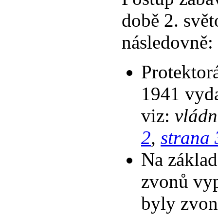
době 2. svět
následovně:
Protektorá
1941 vyda
viz:
vládn
2
,
strana 
Na základě
zvonů vyp
byly zvon