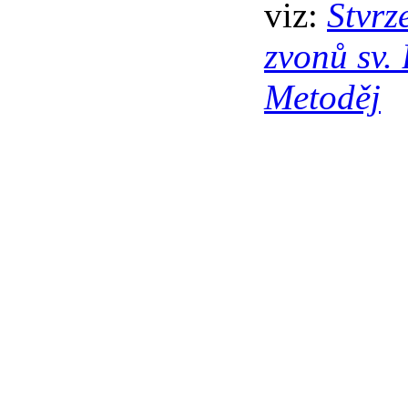
viz:
Stvrz
zvonů sv. 
Metoděj