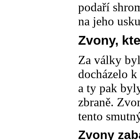
podaří shrom
na jeho usku
Zvony, kte
Za války byl
docházelo k 
a ty pak byl
zbraně. Zvon
tento smutný
Zvony zab